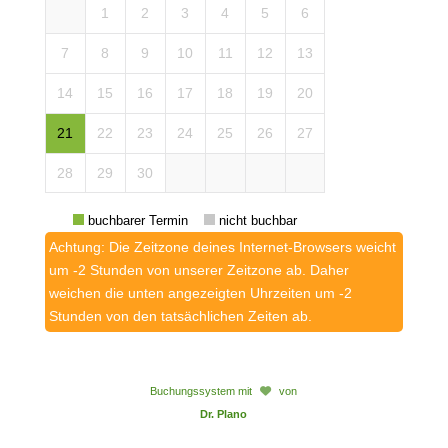
1
2
3
4
5
6
7
8
9
10
11
12
13
14
15
16
17
18
19
20
21
22
23
24
25
26
27
28
29
30
buchbarer Termin
nicht buchbar
Achtung: Die Zeitzone deines Internet-Browsers weicht
um -2 Stunden von unserer Zeitzone ab. Daher
weichen die unten angezeigten Uhrzeiten um -2
Stunden von den tatsächlichen Zeiten ab.
Buchungssystem mit
von
Dr. Plano